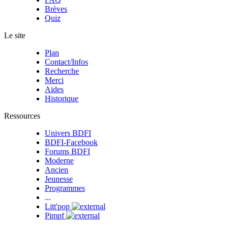
Brèves
Quiz
Le site
Plan
Contact/Infos
Recherche
Merci
Aides
Historique
Ressources
Univers BDFI
BDFI-Facebook
Forums BDFI
Moderne
Ancien
Jeunesse
Programmes
...
Litt'pop
Pimpf