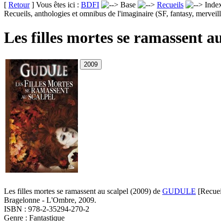
[
Retour
] Vous êtes ici :
BDFI
Base
Recueils
Inde
Recueils, anthologies et omnibus de l'imaginaire (SF, fantasy, merveill
Les filles mortes se ramassent au
Les filles mortes se ramassent au scalpel
(2009)
de
GUDULE
[Recuei
Bragelonne - L'Ombre, 2009.
ISBN : 978-2-35294-270-2
Genre : Fantastique