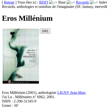
[
Retour
] Vous êtes ici :
BDFI
Base
Recueils
Inde
Recueils, anthologies et omnibus de l'imaginaire (SF, fantasy, merveill
Eros Millénium
Eros Millénium
(2001)
, anthologiste
LIGNY Jean-Marc
J'ai Lu - Millénaires n° 6062, 2001.
ISBN : 2-290-31345-9
Genre : SF