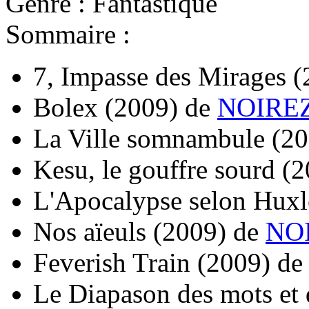
Genre : Fantastique
Sommaire :
7, Impasse des Mirages
(
Bolex
(2009)
de
NOIREZ
La Ville somnambule
(20
Kesu, le gouffre sourd
(2
L'Apocalypse selon Hux
Nos aïeuls
(2009)
de
NOI
Feverish Train
(2009)
d
Le Diapason des mots et 