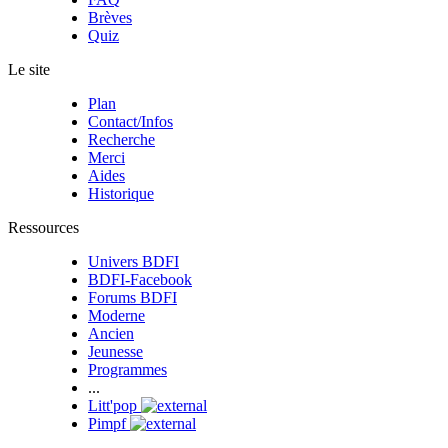
Brèves
Quiz
Le site
Plan
Contact/Infos
Recherche
Merci
Aides
Historique
Ressources
Univers BDFI
BDFI-Facebook
Forums BDFI
Moderne
Ancien
Jeunesse
Programmes
...
Litt'pop
Pimpf