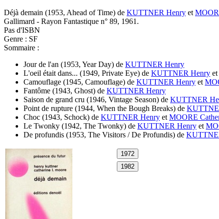
Déjà demain
(1953, Ahead of Time)
de
KUTTNER Henry
et
MOORE 
Gallimard - Rayon Fantastique n° 89, 1961.
Pas d'ISBN
Genre : SF
Sommaire :
Jour de l'an
(1953, Year Day)
de
KUTTNER Henry
L'oeil était dans...
(1949, Private Eye)
de
KUTTNER Henry
e
Camouflage
(1945, Camouflage)
de
KUTTNER Henry
et
MOO
Fantôme
(1943, Ghost)
de
KUTTNER Henry
Saison de grand cru
(1946, Vintage Season)
de
KUTTNER He
Point de rupture
(1944, When the Bough Breaks)
de
KUTTNER
Choc
(1943, Schock)
de
KUTTNER Henry
et
MOORE Cather
Le Twonky
(1942, The Twonky)
de
KUTTNER Henry
et
MOO
De profundis
(1953, The Visitors / De Profundis)
de
KUTTNER