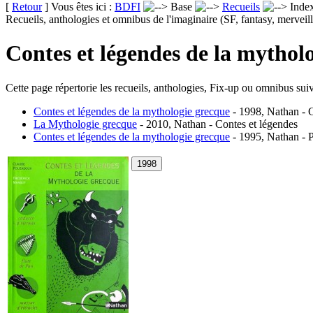
[
Retour
] Vous êtes ici :
BDFI
Base
Recueils
Inde
Recueils, anthologies et omnibus de l'imaginaire (SF, fantasy, merveill
Contes et légendes de la mythol
Cette page répertorie les recueils, anthologies, Fix-up ou omnibus suiv
Contes et légendes de la mythologie grecque
- 1998, Nathan - C
La Mythologie grecque
- 2010, Nathan - Contes et légendes
Contes et légendes de la mythologie grecque
- 1995, Nathan - P