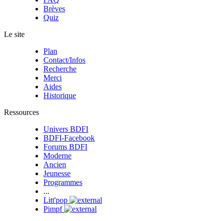
Brèves
Quiz
Le site
Plan
Contact/Infos
Recherche
Merci
Aides
Historique
Ressources
Univers BDFI
BDFI-Facebook
Forums BDFI
Moderne
Ancien
Jeunesse
Programmes
...
Litt'pop
Pimpf