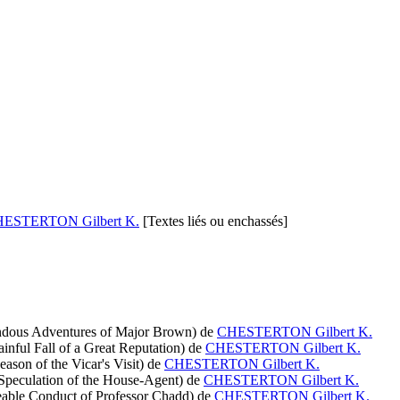
ESTERTON Gilbert K.
[Textes liés ou enchassés]
ndous Adventures of Major Brown)
de
CHESTERTON Gilbert K.
inful Fall of a Great Reputation)
de
CHESTERTON Gilbert K.
ason of the Vicar's Visit)
de
CHESTERTON Gilbert K.
Speculation of the House-Agent)
de
CHESTERTON Gilbert K.
eable Conduct of Professor Chadd)
de
CHESTERTON Gilbert K.