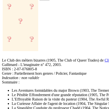
Le Club des métiers bizarres
(1905, The Club of Queer Trades)
de
CH
Gallimard - L'imaginaire n° 472, 2003.
ISBN : 2-07-076805-8
Genre : Partiellement hors genres / Policier, Fantastique
Indexation : non validée
Sommaire :
Les Aventures formidables du major Brown
(1903, The Treme
Le Pénible Effondrement d'une grande réputation
(1905, The Pa
L'Effroyable Raison de la visite du pasteur
(1904, The Awful Re
La Curieuse Affaire de l'agent de location
(1904, The Singular 
La Singulière Conduite du professeur Chadd
(1904, The Notic