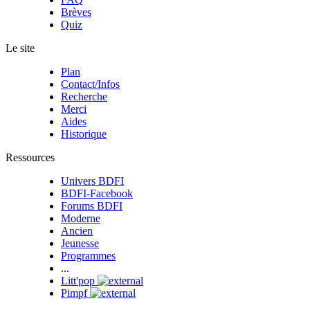
Brèves
Quiz
Le site
Plan
Contact/Infos
Recherche
Merci
Aides
Historique
Ressources
Univers BDFI
BDFI-Facebook
Forums BDFI
Moderne
Ancien
Jeunesse
Programmes
...
Litt'pop
Pimpf