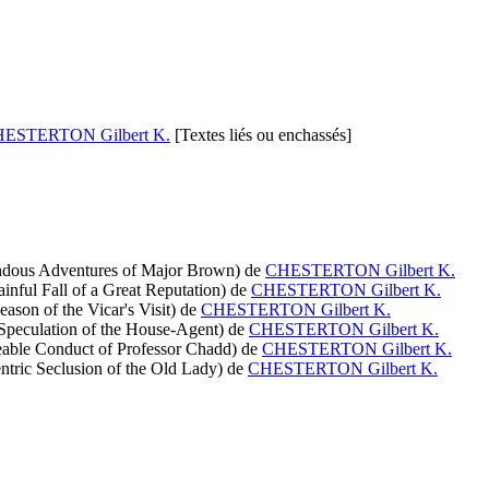
ESTERTON Gilbert K.
[Textes liés ou enchassés]
ndous Adventures of Major Brown)
de
CHESTERTON Gilbert K.
inful Fall of a Great Reputation)
de
CHESTERTON Gilbert K.
ason of the Vicar's Visit)
de
CHESTERTON Gilbert K.
Speculation of the House-Agent)
de
CHESTERTON Gilbert K.
eable Conduct of Professor Chadd)
de
CHESTERTON Gilbert K.
ntric Seclusion of the Old Lady)
de
CHESTERTON Gilbert K.