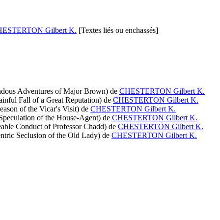
ESTERTON Gilbert K.
[Textes liés ou enchassés]
ndous Adventures of Major Brown)
de
CHESTERTON Gilbert K.
inful Fall of a Great Reputation)
de
CHESTERTON Gilbert K.
ason of the Vicar's Visit)
de
CHESTERTON Gilbert K.
Speculation of the House-Agent)
de
CHESTERTON Gilbert K.
eable Conduct of Professor Chadd)
de
CHESTERTON Gilbert K.
ntric Seclusion of the Old Lady)
de
CHESTERTON Gilbert K.