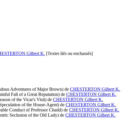
ESTERTON Gilbert K.
[Textes liés ou enchassés]
ndous Adventures of Major Brown)
de
CHESTERTON Gilbert K.
inful Fall of a Great Reputation)
de
CHESTERTON Gilbert K.
ason of the Vicar's Visit)
de
CHESTERTON Gilbert K.
Speculation of the House-Agent)
de
CHESTERTON Gilbert K.
eable Conduct of Professor Chadd)
de
CHESTERTON Gilbert K.
ntric Seclusion of the Old Lady)
de
CHESTERTON Gilbert K.