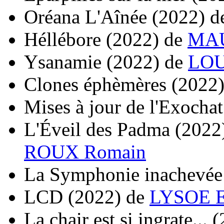
Oréana L'Aînée
(2022)
d
Héllébore
(2022)
de
MAU
Ysanamie
(2022)
de
LOU
Clones éphèmères
(2022
Mises à jour de l'Exochat
L'Éveil des Padma
(2022
ROUX Romain
La Symphonie inachevée
LCD
(2022)
de
LYSOE E
La chair est si ingrate...
(