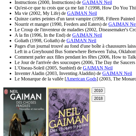
Instructions
(2000, Instructions)
de
GAIMAN Neil
Qu'est-ce que tu crois que ça me fait ?
(1998, How Do You Thin
Ma vie
(2002, My Life)
de
GAIMAN Neil
Quinze cartes peintes d'un tarot vampire
(1998, Fifteen Painted
Nourrir et manger
(1990, Feeders and Eaters)
de
GAIMAN Nei
Le Croup de l'inventeur de maladies
(2002, Diseasemaker's Cr
A la fin
(1996, In the End)
de
GAIMAN Neil
Goliath
(1998, Goliath)
de
GAIMAN Neil
Pages d'un journal trouvé au fond d'une boîte à chaussures lai
Left in a Greyhound Bus Somewhere Between Tulsa, Oklahoma
Comment parler aux filles pendant les fêtes
(2006, How to Talk t
Le Jour de l'arrivée des soucoupes
(2006, The Day the Saucer
L'Oiseau-Soleil
(2005, Sunbird)
de
GAIMAN Neil
Inventer Aladin
(2003, Inventing Aladdin)
de
GAIMAN Neil
Le Monarque de la vallée [
American Gods
]
(2003, The Monarc