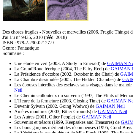
Des choses fragiles - Nouvelles et merveilles
(2006, Fragile Things)
d
J'ai Lu n° 9435, 2010 (
rééd.
2018)
ISBN : 978-2-290-02127-9
Genre : Fantastique
Sommaire :
Une étude en vert
(2003, A Study in Emerald)
de
GAIMAN Ne
La Grand'Roue féerique
(2004, The Fairy Reel)
de
GAIMAN N
La Présidence d'octobre
(2002, October in the Chair)
de
GAIM
La Chambre dissimulée
(2005, The Hidden Chamber)
de
GAIM
Les épouses interdites des esclaves sans visages dans le manoir s
Neil
Le Chemin caillouteux du souvenir
(1997, The Flints of Memo
L'Heure de la fermeture
(2003, Closing Time)
de
GAIMAN Ne
Devenir Sylvain
(2002, Going Wodwo)
de
GAIMAN Neil
Amères moutures
(2003, Bitter Grounds)
de
GAIMAN Neil
Les Autres
(2001, Other People)
de
GAIMAN Neil
Souvenirs et trésors
(1999, Keepsakes and Treasures)
de
GAIM
Les bons garçons méritent des récompenses
(1995, Good Boys 
La Vérité sur le cas du départ de Mlle Finch
(1998, The Facts i