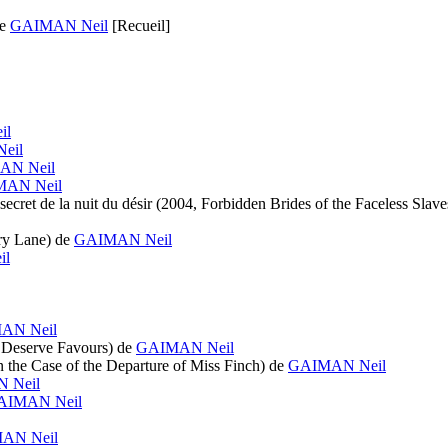
e
GAIMAN Neil
[Recueil]
il
eil
AN Neil
AN Neil
ecret de la nuit du désir
(2004, Forbidden Brides of the Faceless Slave
ry Lane)
de
GAIMAN Neil
il
AN Neil
Deserve Favours)
de
GAIMAN Neil
n the Case of the Departure of Miss Finch)
de
GAIMAN Neil
 Neil
AIMAN Neil
AN Neil