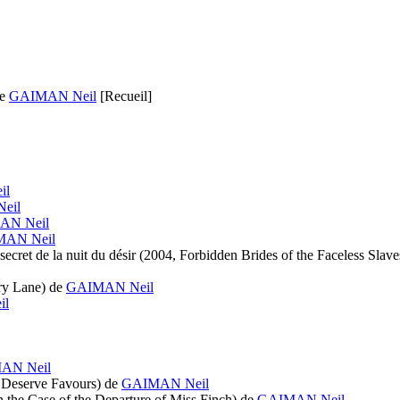
e
GAIMAN Neil
[Recueil]
il
eil
AN Neil
AN Neil
ecret de la nuit du désir
(2004, Forbidden Brides of the Faceless Slave
ry Lane)
de
GAIMAN Neil
il
AN Neil
Deserve Favours)
de
GAIMAN Neil
n the Case of the Departure of Miss Finch)
de
GAIMAN Neil