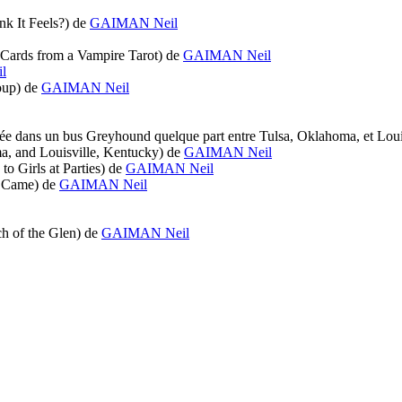
k It Feels?)
de
GAIMAN Neil
 Cards from a Vampire Tarot)
de
GAIMAN Neil
l
oup)
de
GAIMAN Neil
ssée dans un bus Greyhound quelque part entre Tulsa, Oklahoma, et Lou
, and Louisville, Kentucky)
de
GAIMAN Neil
o Girls at Parties)
de
GAIMAN Neil
s Came)
de
GAIMAN Neil
h of the Glen)
de
GAIMAN Neil