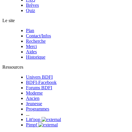
Brèves
Quiz
Le site
Plan
Contact/Infos
Recherche
Merci
Aides
Historique
Ressources
Univers BDFI
BDFI-Facebook
Forums BDFI
Moderne
Ancien
Jeunesse
Programmes
...
Litt'pop
Pimpf