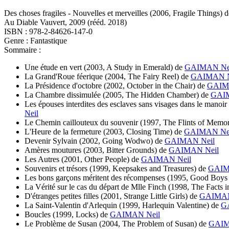
Des choses fragiles - Nouvelles et merveilles
(2006, Fragile Things)
d
Au Diable Vauvert, 2009 (
rééd.
2018)
ISBN : 978-2-84626-147-0
Genre : Fantastique
Sommaire :
Une étude en vert
(2003, A Study in Emerald)
de
GAIMAN Ne
La Grand'Roue féerique
(2004, The Fairy Reel)
de
GAIMAN N
La Présidence d'octobre
(2002, October in the Chair)
de
GAIM
La Chambre dissimulée
(2005, The Hidden Chamber)
de
GAIM
Les épouses interdites des esclaves sans visages dans le manoir s
Neil
Le Chemin caillouteux du souvenir
(1997, The Flints of Memo
L'Heure de la fermeture
(2003, Closing Time)
de
GAIMAN Ne
Devenir Sylvain
(2002, Going Wodwo)
de
GAIMAN Neil
Amères moutures
(2003, Bitter Grounds)
de
GAIMAN Neil
Les Autres
(2001, Other People)
de
GAIMAN Neil
Souvenirs et trésors
(1999, Keepsakes and Treasures)
de
GAIM
Les bons garçons méritent des récompenses
(1995, Good Boys 
La Vérité sur le cas du départ de Mlle Finch
(1998, The Facts i
D'étranges petites filles
(2001, Strange Little Girls)
de
GAIMAN
La Saint-Valentin d'Arlequin
(1999, Harlequin Valentine)
de
G
Boucles
(1999, Locks)
de
GAIMAN Neil
Le Problème de Susan
(2004, The Problem of Susan)
de
GAIM