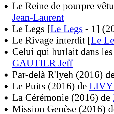
Le Reine de pourpre vêt
Jean-Laurent
Le Legs [
Le Legs
- 1]
(2
Le Rivage interdit [
Le Le
Celui qui hurlait dans les
GAUTIER Jeff
Par-delà R'lyeh
(2016)
d
Le Puits
(2016)
de
LIVYN
La Cérémonie
(2016)
de
Mission Genèse
(2016)
d