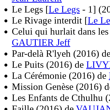
Le Legs [
Le Legs
- 1]
(2
Le Rivage interdit [
Le Le
Celui qui hurlait dans les
GAUTIER Jeff
Par-delà R'lyeh
(2016)
d
Le Puits
(2016)
de
LIVYN
La Cérémonie
(2016)
de
Mission Genèse
(2016)
d
Les Enfants de Cthulhu
(
Faille
(2016)
de
VAUJANY