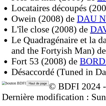
Locataires découpés
(200
Owein
(2008)
de
DAU Na
L'île close
(2008)
de
DAV
Le Quadragénaire et la d
and the Fortyish Man)
d
Fort 53
(2008)
de
BORDA
Désaccordé (Tuned in D
© BDFI 2024 -
Dernière modification : Su