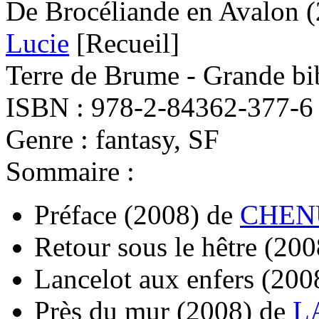
De Brocéliande en Avalon
(
Lucie
[Recueil]
Terre de Brume - Grande bi
ISBN : 978-2-84362-377-6
Genre : fantasy, SF
Sommaire :
Préface
(2008)
de
CHENU
Retour sous le hêtre
(200
Lancelot aux enfers
(200
Près du mur
(2008)
de
L