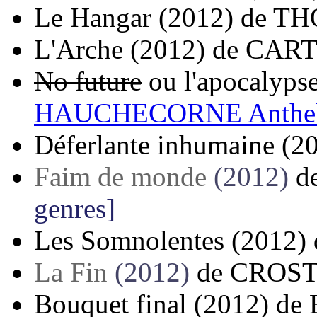
Le Hangar
(2012)
de
TH
L'Arche
(2012)
de
CART
No future
ou l'apocalyps
HAUCHECORNE Anthe
Déferlante inhumaine
(2
Faim de monde
(2012)
d
genres]
Les Somnolentes
(2012)
La Fin
(2012)
de
CROST
Bouquet final
(2012)
de