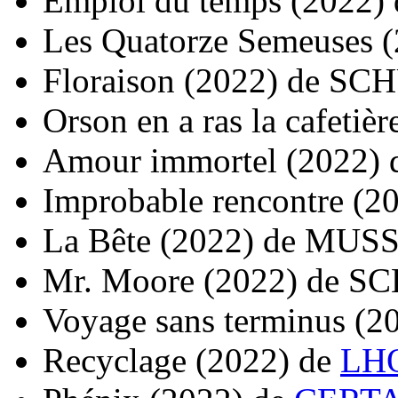
Emploi du temps
(2022)
Les Quatorze Semeuses
(
Floraison
(2022)
de
SCH
Orson en a ras la cafetièr
Amour immortel
(2022)
Improbable rencontre
(2
La Bête
(2022)
de
MUSS
Mr. Moore
(2022)
de
SC
Voyage sans terminus
(2
Recyclage
(2022)
de
LH