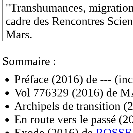
"Transhumances, migrations
cadre des Rencontres Scien
Mars.
Sommaire :
Préface
(2016)
de
--- (in
Vol 776329
(2016)
de
MA
Archipels de transition
(
En route vers le passé
(2
Exode
(2016)
de
ROSSE