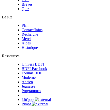
Brèves
Quiz
Le site
Plan
Contact/Infos
Recherche
Merci
Aides
Historique
Ressources
Univers BDFI
BDFI-Facebook
Forums BDFI
Moderne
Ancien
Jeunesse
Programmes
...
Litt'pop
Pimpf