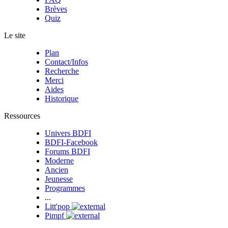
Brèves
Quiz
Le site
Plan
Contact/Infos
Recherche
Merci
Aides
Historique
Ressources
Univers BDFI
BDFI-Facebook
Forums BDFI
Moderne
Ancien
Jeunesse
Programmes
...
Litt'pop
Pimpf