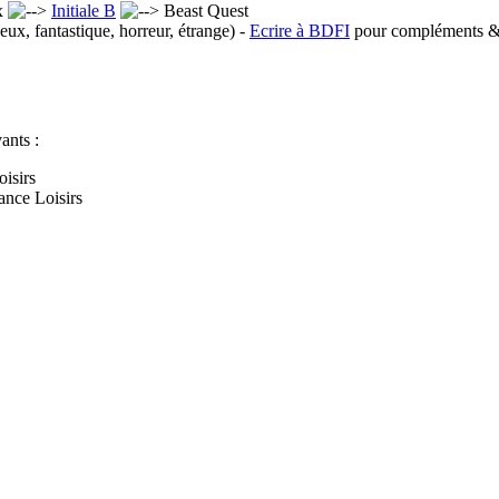
x
Initiale B
Beast Quest
eux, fantastique, horreur, étrange) -
Ecrire à BDFI
pour compléments & 
ants :
isirs
ance Loisirs