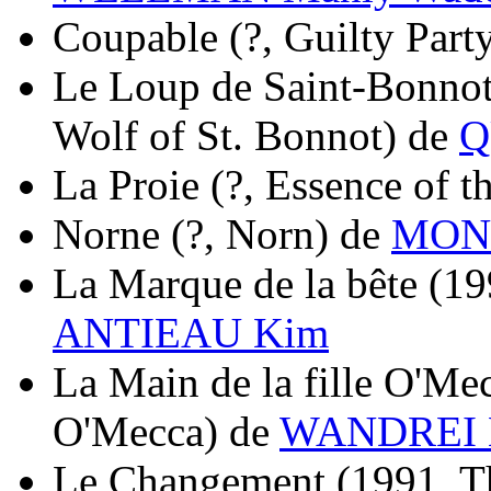
Coupable
(?, Guilty Part
Le Loup de Saint-Bonnot
Wolf of St. Bonnot)
de
Q
La Proie
(?, Essence of t
Norne
(?, Norn)
de
MONE
La Marque de la bête
(19
ANTIEAU Kim
La Main de la fille O'Me
O'Mecca)
de
WANDREI 
Le Changement
(1991, T