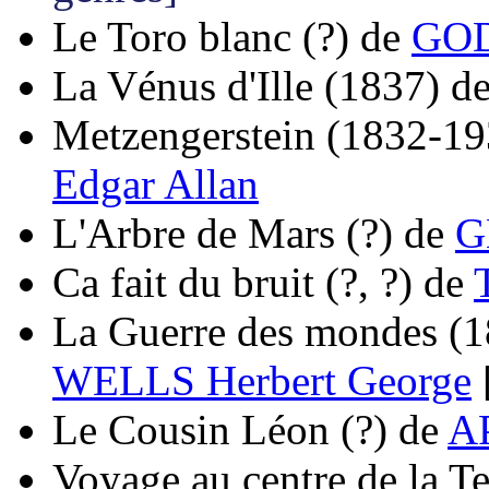
Le Toro blanc
(?)
de
GOD
La Vénus d'Ille
(1837)
d
Metzengerstein
(1832-19
Edgar Allan
L'Arbre de Mars
(?)
de
G
Ca fait du bruit
(?, ?)
de
La Guerre des mondes
(1
WELLS Herbert George
Le Cousin Léon
(?)
de
A
Voyage au centre de la Te