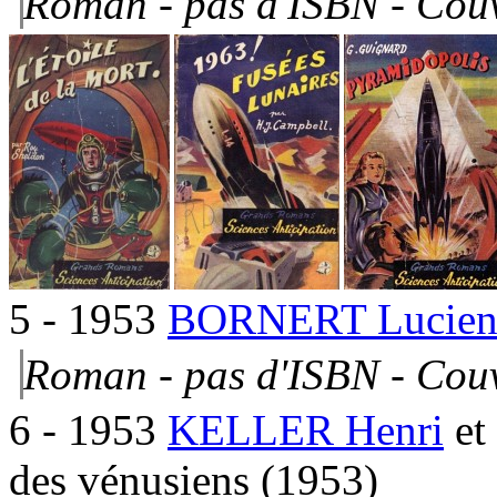
Roman - pas d'ISBN -
Couv
5
- 1953
BORNERT Lucie
Roman - pas d'ISBN -
Couv
6
- 1953
KELLER Henri
et
des vénusiens
(1953)