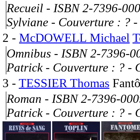
Recueil - ISBN 2-7396-00
Sylviane -
Couverture : ?
-
2
-
McDOWELL Michael
T
Omnibus - ISBN 2-7396-0
Patrick -
Couverture : ?
- G
3
-
TESSIER Thomas
Fant
Roman - ISBN 2-7396-000
Patrick -
Couverture : ?
- G