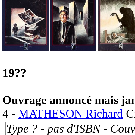
19??
Ouvrage annoncé mais jam
4
-
MATHESON Richard
C
Type ?
- pas d'ISBN -
Couv