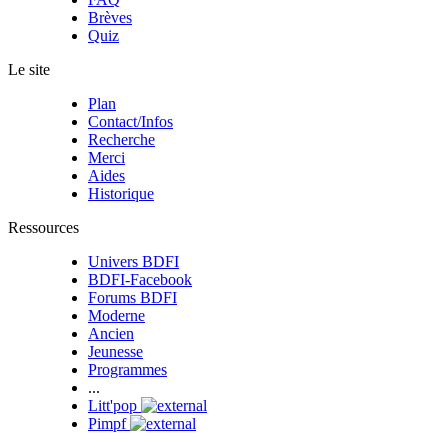
Brèves
Quiz
Le site
Plan
Contact/Infos
Recherche
Merci
Aides
Historique
Ressources
Univers BDFI
BDFI-Facebook
Forums BDFI
Moderne
Ancien
Jeunesse
Programmes
...
Litt'pop
Pimpf