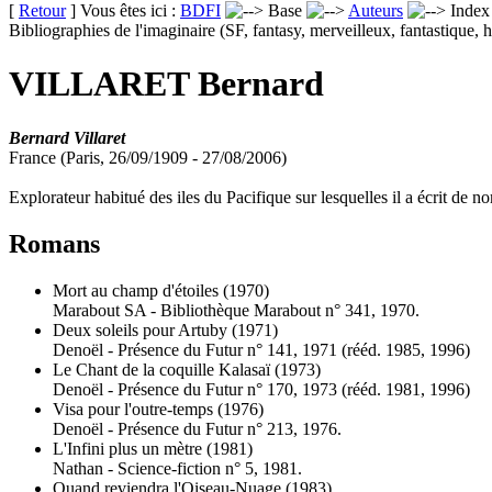
[
Retour
] Vous êtes ici :
BDFI
Base
Auteurs
Inde
Bibliographies de l'imaginaire (SF, fantasy, merveilleux, fantastique, h
VILLARET Bernard
Bernard Villaret
France (Paris, 26/09/1909 - 27/08/2006)
Explorateur habitué des iles du Pacifique sur lesquelles il a écrit de
Romans
Mort au champ d'étoiles
(1970)
Marabout SA - Bibliothèque Marabout n° 341, 1970.
Deux soleils pour Artuby
(1971)
Denoël - Présence du Futur n° 141, 1971 (
rééd.
1985, 1996)
Le Chant de la coquille Kalasaï
(1973)
Denoël - Présence du Futur n° 170, 1973 (
rééd.
1981, 1996)
Visa pour l'outre-temps
(1976)
Denoël - Présence du Futur n° 213, 1976.
L'Infini plus un mètre
(1981)
Nathan - Science-fiction n° 5, 1981.
Quand reviendra l'Oiseau-Nuage
(1983)