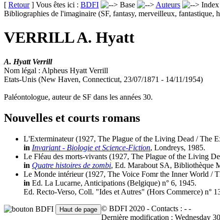
[
Retour
] Vous êtes ici :
BDFI
Base
Auteurs
Inde
Bibliographies de l'imaginaire (SF, fantasy, merveilleux, fantastique, h
VERRILL A. Hyatt
A. Hyatt Verrill
Nom légal : Alpheus Hyatt Verrill
Etats-Unis (New Haven, Connecticut, 23/07/1871 - 14/11/1954)
Paléontologue, auteur de SF dans les années 30.
Nouvelles et courts romans
L'Exterminateur
(1927, The Plague of the Living Dead / The E
in
Invariant - Biologie et Science-Fiction
, Londreys, 1985.
Le Fléau des morts-vivants
(1927, The Plague of the Living De
in
Quatre histoires de zombi
, Ed. Marabout SA, Bibliothèque M
Le Monde intérieur
(1927, The Voice Fomr the Inner World / T
in
Ed. La Lucarne, Anticipations (Belgique) n° 6, 1945.
Ed. Recto-Verso, Coll. "Ides et Autres" (Hors Commerce) n° 1
© BDFI 2020 - Contacts :
-
-
Dernière modification : Wednesday 3