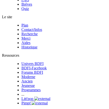
Brèves
Quiz
Le site
Plan
Contact/Infos
Recherche
Merci
Aides
Historique
Ressources
Univers BDFI
BDFI-Facebook
Forums BDFI
Moderne
Ancien
Jeunesse
Programmes
...
Litt'pop
Pimpf