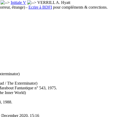
x
Initiale V
VERRILL A. Hyatt
orreur, étrange) -
Ecrire à BDFI
pour compléments & corrections.
xterminator)
ad / The Exterminator)
arabout Fantastique n° 543, 1975.
he Inner World)
3, 1988.
0 December 2020, 15:16