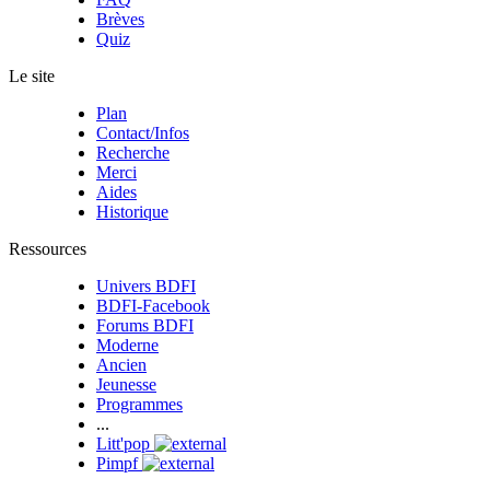
Brèves
Quiz
Le site
Plan
Contact/Infos
Recherche
Merci
Aides
Historique
Ressources
Univers BDFI
BDFI-Facebook
Forums BDFI
Moderne
Ancien
Jeunesse
Programmes
...
Litt'pop
Pimpf