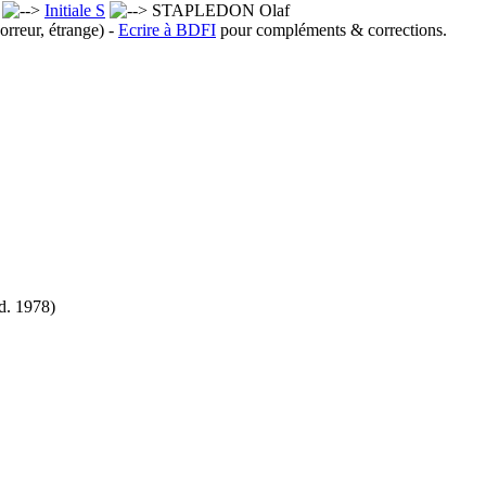
x
Initiale S
STAPLEDON Olaf
orreur, étrange) -
Ecrire à BDFI
pour compléments & corrections.
d.
1978)