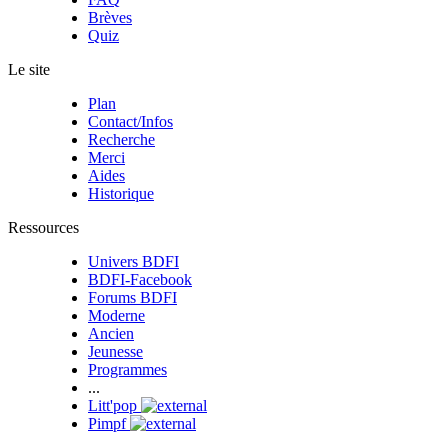
Brèves
Quiz
Le site
Plan
Contact/Infos
Recherche
Merci
Aides
Historique
Ressources
Univers BDFI
BDFI-Facebook
Forums BDFI
Moderne
Ancien
Jeunesse
Programmes
...
Litt'pop
Pimpf