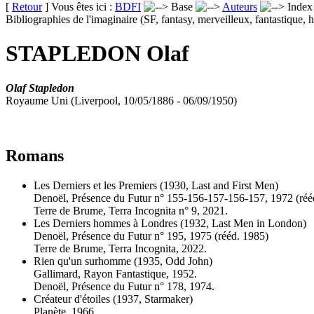
[
Retour
] Vous êtes ici :
BDFI
Base
Auteurs
Inde
Bibliographies de l'imaginaire (SF, fantasy, merveilleux, fantastique, h
STAPLEDON Olaf
Olaf Stapledon
Royaume Uni (Liverpool, 10/05/1886 - 06/09/1950)
Romans
Les Derniers et les Premiers
(1930, Last and First Men)
Denoël, Présence du Futur n° 155-156-157-156-157, 1972 (
réé
Terre de Brume, Terra Incognita n° 9, 2021.
Les Derniers hommes à Londres
(1932, Last Men in London)
Denoël, Présence du Futur n° 195, 1975 (
rééd.
1985)
Terre de Brume, Terra Incognita, 2022.
Rien qu'un surhomme
(1935, Odd John)
Gallimard, Rayon Fantastique, 1952.
Denoël, Présence du Futur n° 178, 1974.
Créateur d'étoiles
(1937, Starmaker)
Planète, 1966.