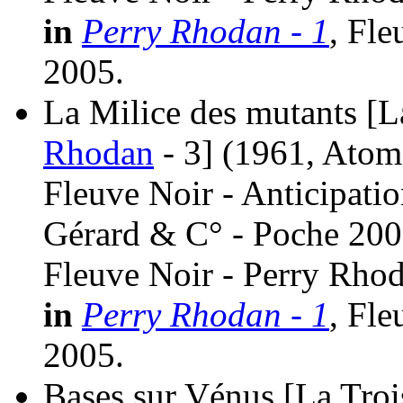
in
Perry Rhodan - 1
, Fle
2005.
La Milice des mutants [La
Rhodan
- 3]
(1961, Atom
Fleuve Noir - Anticipati
Gérard & C° - Poche 200
Fleuve Noir - Perry Rhod
in
Perry Rhodan - 1
, Fle
2005.
Bases sur Vénus [La Troi