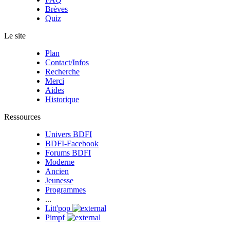
Brèves
Quiz
Le site
Plan
Contact/Infos
Recherche
Merci
Aides
Historique
Ressources
Univers BDFI
BDFI-Facebook
Forums BDFI
Moderne
Ancien
Jeunesse
Programmes
...
Litt'pop
Pimpf