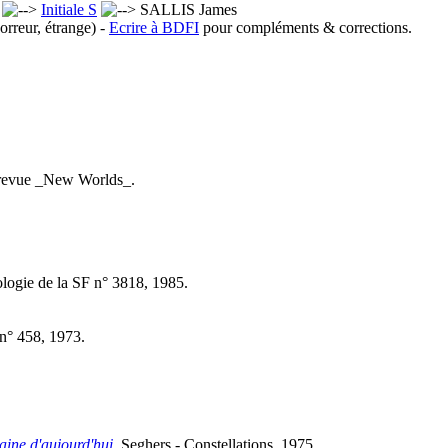
x
Initiale S
SALLIS James
orreur, étrange) -
Ecrire à BDFI
pour compléments & corrections.
a revue _New Worlds_.
logie de la SF n° 3818, 1985.
n° 458, 1973.
aine d'aujourd'hui
, Seghers - Constellations, 1975.