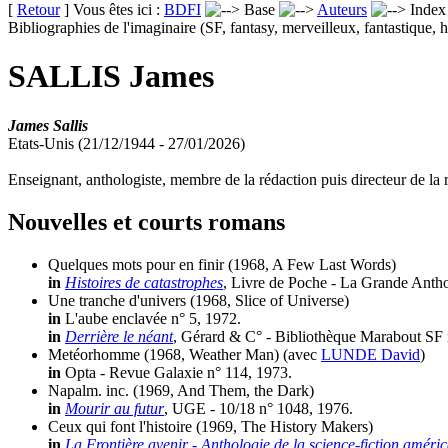
[
Retour
] Vous êtes ici :
BDFI
Base
Auteurs
Inde
Bibliographies de l'imaginaire (SF, fantasy, merveilleux, fantastique, h
SALLIS James
James Sallis
Etats-Unis (21/12/1944 - 27/01/2026)
Enseignant, anthologiste, membre de la rédaction puis directeur de l
Nouvelles et courts romans
Quelques mots pour en finir
(1968, A Few Last Words)
in
Histoires de catastrophes
, Livre de Poche - La Grande Antho
Une tranche d'univers
(1968, Slice of Universe)
in
L'aube enclavée n° 5, 1972.
in
Derrière le néant
, Gérard & C° - Bibliothèque Marabout SF 
Metéorhomme
(1968, Weather Man)
(avec
LUNDE David
)
in
Opta - Revue Galaxie n° 114, 1973.
Napalm. inc.
(1969, And Them, the Dark)
in
Mourir au futur
, UGE - 10/18 n° 1048, 1976.
Ceux qui font l'histoire
(1969, The History Makers)
in
La Frontière avenir - Anthologie de la science-fiction améric