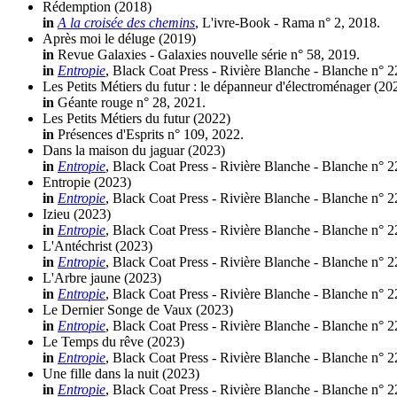
Rédemption
(2018)
in
A la croisée des chemins
, L'ivre-Book - Rama n° 2, 2018.
Après moi le déluge
(2019)
in
Revue Galaxies - Galaxies nouvelle série n° 58, 2019.
in
Entropie
, Black Coat Press - Rivière Blanche - Blanche n° 
Les Petits Métiers du futur : le dépanneur d'électroménager
(20
in
Géante rouge n° 28, 2021.
Les Petits Métiers du futur
(2022)
in
Présences d'Esprits n° 109, 2022.
Dans la maison du jaguar
(2023)
in
Entropie
, Black Coat Press - Rivière Blanche - Blanche n° 
Entropie
(2023)
in
Entropie
, Black Coat Press - Rivière Blanche - Blanche n° 
Izieu
(2023)
in
Entropie
, Black Coat Press - Rivière Blanche - Blanche n° 
L'Antéchrist
(2023)
in
Entropie
, Black Coat Press - Rivière Blanche - Blanche n° 
L'Arbre jaune
(2023)
in
Entropie
, Black Coat Press - Rivière Blanche - Blanche n° 
Le Dernier Songe de Vaux
(2023)
in
Entropie
, Black Coat Press - Rivière Blanche - Blanche n° 
Le Temps du rêve
(2023)
in
Entropie
, Black Coat Press - Rivière Blanche - Blanche n° 
Une fille dans la nuit
(2023)
in
Entropie
, Black Coat Press - Rivière Blanche - Blanche n° 