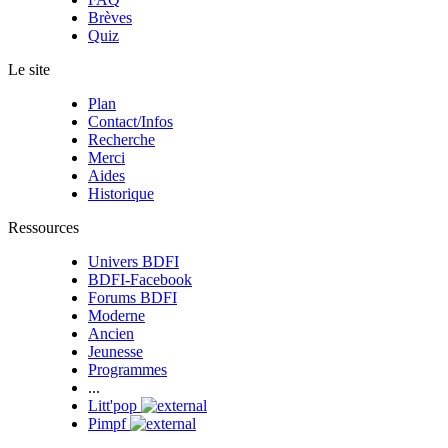
Brèves
Quiz
Le site
Plan
Contact/Infos
Recherche
Merci
Aides
Historique
Ressources
Univers BDFI
BDFI-Facebook
Forums BDFI
Moderne
Ancien
Jeunesse
Programmes
...
Litt'pop
Pimpf