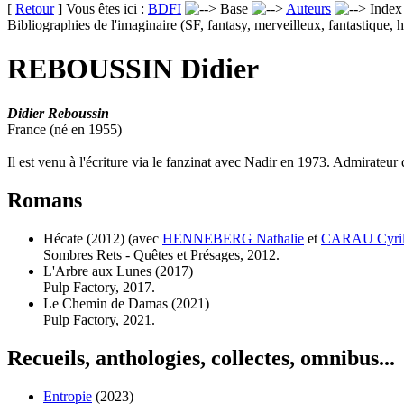
[
Retour
] Vous êtes ici :
BDFI
Base
Auteurs
Inde
Bibliographies de l'imaginaire (SF, fantasy, merveilleux, fantastique, h
REBOUSSIN Didier
Didier Reboussin
France (né en 1955)
Il est venu à l'écriture via le fanzinat avec Nadir en 1973. Admirateur 
Romans
Hécate
(2012)
(avec
HENNEBERG Nathalie
et
CARAU Cyri
Sombres Rets - Quêtes et Présages, 2012.
L'Arbre aux Lunes
(2017)
Pulp Factory, 2017.
Le Chemin de Damas
(2021)
Pulp Factory, 2021.
Recueils, anthologies, collectes, omnibus...
Entropie
(2023)