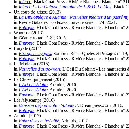
in
Interco
, Black Coat Press - Rivière Blanche - Blanche n° 21
in
Interco ! - La Galaxie Humaine de J. & D. Le May
, Black C
Un coup de grisou
(2013)
in
La Bibliothèque d'Atlantis - Nouvelles inédites d'un passé my
in
Revue Galaxies - Galaxies nouvelle série n° 74, 2021.
in
Entropie
, Black Coat Press - Rivière Blanche - Blanche n° 
Wannsee
(2013)
in
Géante rouge n° 21, 2013.
in
Entropie
, Black Coat Press - Rivière Blanche - Blanche n° 
Euryale
(2014)
in
Etranges voyages
, Sombres Rets - Quêtes et Présages n° 19,
in
Entropie
, Black Coat Press - Rivière Blanche - Blanche n° 
La Madelon
(2015)
in
Nouvelles d'outre-mort
, L'Oeil Du Sphinx - Les manuscrits
in
Entropie
, Black Coat Press - Rivière Blanche - Blanche n° 
La Chose qui pensait
(2016)
in
L'Art de séduire
, Arkuiris, 2016.
in
L'Art de séduire
, Arkuiris, 2020.
in
Entropie
, Black Coat Press - Rivière Blanche - Blanche n° 
Les Alyscamps
(2016)
in
Moisson d'épouvante - Volume 3
, Dreampress.com, 2016.
in
Entropie
, Black Coat Press - Rivière Blanche - Blanche n° 
Admira
(2017)
in
Entre rêves et irréalité
, Arkuiris, 2017.
in
Entropie
, Black Coat Press - Rivière Blanche - Blanche n° 