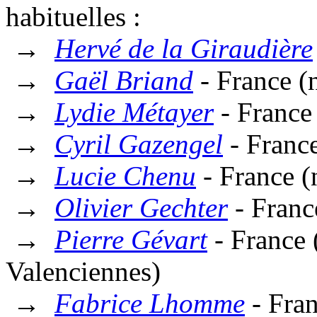
habituelles :
→
Hervé de la Giraudière
→
Gaël Briand
- France (
→
Lydie Métayer
- France
→
Cyril Gazengel
- Franc
→
Lucie Chenu
- France (
→
Olivier Gechter
- Franc
→
Pierre Gévart
- France 
Valenciennes)
→
Fabrice Lhomme
- Fra