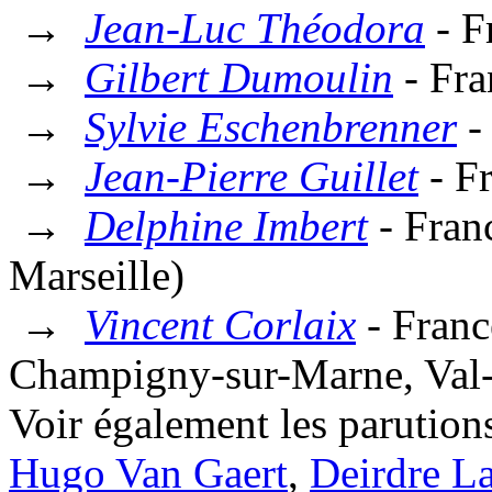
→
Jean-Luc Théodora
- F
→
Gilbert Dumoulin
- Fra
→
Sylvie Eschenbrenner
-
→
Jean-Pierre Guillet
- F
→
Delphine Imbert
- Fran
Marseille)
→
Vincent Corlaix
- Franc
Champigny-sur-Marne, Val
Voir également les parution
Hugo Van Gaert
,
Deirdre L