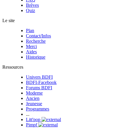
Brèves
Quiz
Le site
Plan
Contact/Infos
Recherche
Merci
Aides
Historique
Ressources
Univers BDFI
BDFI-Facebook
Forums BDFI
Moderne
Ancien
Jeunesse
Programmes
...
Litt'pop
Pimpf