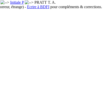
x
Initiale P
PRATT T. A.
orreur, étrange) -
Ecrire à BDFI
pour compléments & corrections.