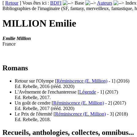
[
Retour
] Vous êtes ici :
BDFI
Base
Auteurs
Inde
Bibliographies de l'imaginaire (SF, fantasy, merveilleux, fantastique, h
MILLION Emilie
Emilie Million
France
Romans
Retour sur l'Olympe [
Réminiscence (E. Million)
- 1]
(2016)
Ed. Rebelle, 2016 (
rééd.
2020)
L'Avènement de l'enchanteresse [
Légende
- 1]
(2017)
Ed. Rebelle, 2017.
Un goût de cendre [
Réminiscence (E. Million)
- 2]
(2017)
Ed. Rebelle, 2017 (
rééd.
2020)
Le Prix de l'éternité [
Réminiscence (E. Million)
- 3]
(2018)
Ed. Rebelle, 2018.
Recueils, anthologies, collectes, omnibus...