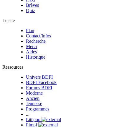
Brèves
Quiz
Le site
Plan
Contact/Infos
Recherche
Merci
Aides
Historique
Ressources
Univers BDFI
BDFI-Facebook
Forums BDFI
Moderne
Ancien
Jeunesse
Programmes
...
Litt'pop
Pimpf