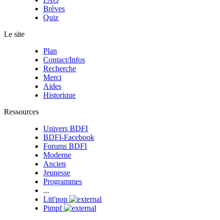
Brèves
Quiz
Le site
Plan
Contact/Infos
Recherche
Merci
Aides
Historique
Ressources
Univers BDFI
BDFI-Facebook
Forums BDFI
Moderne
Ancien
Jeunesse
Programmes
...
Litt'pop
Pimpf