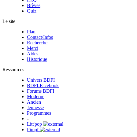
Brèves
Quiz
Le site
Plan
Contact/Infos
Recherche
Merci
Aides
Historique
Ressources
Univers BDFI
BDFI-Facebook
Forums BDFI
Moderne
Ancien
Jeunesse
Programmes
...
Litt'pop
Pimpf