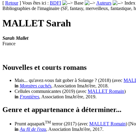
[
Retour
] Vous êtes ici :
BDFI
Base
Auteurs
Inde
Bibliographies de l'imaginaire (SF, fantasy, merveilleux, fantastique, h
MALLET Sarah
Sarah Mallet
France
Nouvelles et courts romans
Mais... qu'avez-vous fait gober à Solange ?
(2018)
(avec
MALL
in
Monstres cachés
, Association ImaJn'ère, 2018.
Cellules communicantes
(2019)
(avec
MALLET Romain
)
in
Frontières
, Association ImaJn'ère, 2019.
Genre et appartenance à déterminer...
TM
Prumt aquapark
terror
(2017)
(avec
MALLET Romain
)
[No
in
Au fil de l'eau
, Association ImaJn'ère, 2017.