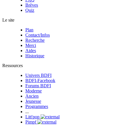
Brèves
Quiz
Le site
Plan
Contact/Infos
Recherche
Merci
Aides
Historique
Ressources
Univers BDFI
BDFI-Facebook
Forums BDFI
Moderne
Ancien
Jeunesse
Programmes
...
Litt'pop
Pimpf