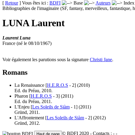
[
Retour
] Vous êtes ici :
BDFI
Base
Auteurs
Inde
Bibliographies de l'imaginaire (SF, fantasy, merveilleux, fantastique, h
LUNA Laurent
Laurent Luna
France (né le 08/10/1967)
Voir également les parutions sous la signature
Christi Jane
.
Romans
La Renaissance [
H.E.R.O.S
- 2]
(2010)
Ed. du Préau, 2010.
Pharon [
H.E.R.O.S
- 3]
(2011)
Ed. du Préau, 2011.
L'Enjeu [
Les Soleils de Siàm
- 1]
(2011)
Gründ, 2011.
L'Affrontement [
Les Soleils de Siàm
- 2]
(2012)
Gründ, 2012.
© BDFI 2020 - Contacts :
-
-