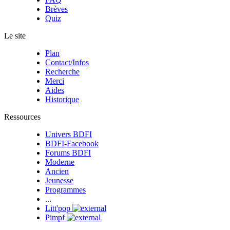
Brèves
Quiz
Le site
Plan
Contact/Infos
Recherche
Merci
Aides
Historique
Ressources
Univers BDFI
BDFI-Facebook
Forums BDFI
Moderne
Ancien
Jeunesse
Programmes
...
Litt'pop
Pimpf