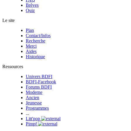
Brèves
Quiz
Le site
Plan
Contact/Infos
Recherche
Merci
Aides
Historique
Ressources
Univers BDFI
BDFI-Facebook
Forums BDFI
Moderne
Ancien
Jeunesse
Programmes
...
Litt'pop
Pimpf