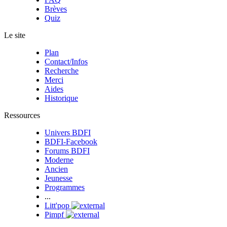
Brèves
Quiz
Le site
Plan
Contact/Infos
Recherche
Merci
Aides
Historique
Ressources
Univers BDFI
BDFI-Facebook
Forums BDFI
Moderne
Ancien
Jeunesse
Programmes
...
Litt'pop
Pimpf