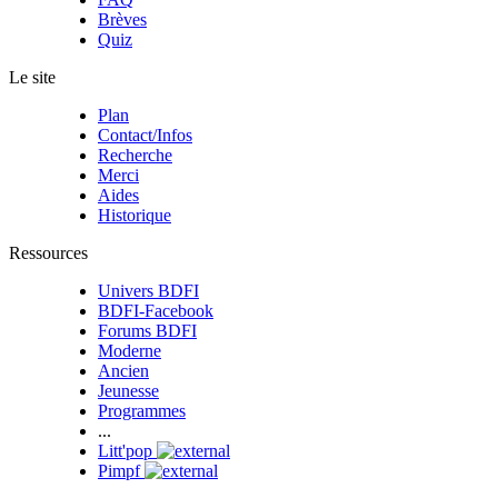
Brèves
Quiz
Le site
Plan
Contact/Infos
Recherche
Merci
Aides
Historique
Ressources
Univers BDFI
BDFI-Facebook
Forums BDFI
Moderne
Ancien
Jeunesse
Programmes
...
Litt'pop
Pimpf