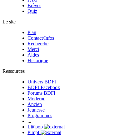
Brèves
Quiz
Le site
Plan
Contact/Infos
Recherche
Merci
Aides
Historique
Ressources
Univers BDFI
BDFI-Facebook
Forums BDFI
Moderne
Ancien
Jeunesse
Programmes
...
Litt'pop
Pimpf