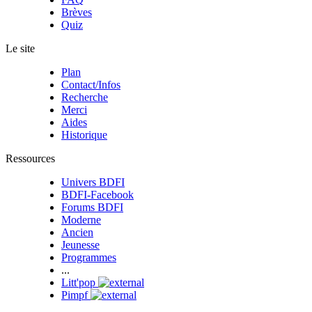
Brèves
Quiz
Le site
Plan
Contact/Infos
Recherche
Merci
Aides
Historique
Ressources
Univers BDFI
BDFI-Facebook
Forums BDFI
Moderne
Ancien
Jeunesse
Programmes
...
Litt'pop
Pimpf