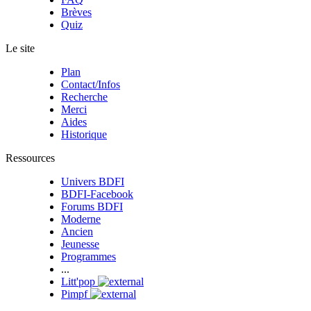
Brèves
Quiz
Le site
Plan
Contact/Infos
Recherche
Merci
Aides
Historique
Ressources
Univers BDFI
BDFI-Facebook
Forums BDFI
Moderne
Ancien
Jeunesse
Programmes
...
Litt'pop
Pimpf