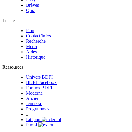
Brèves
Quiz
Le site
Plan
Contact/Infos
Recherche
Merci
Aides
Historique
Ressources
Univers BDFI
BDFI-Facebook
Forums BDFI
Moderne
Ancien
Jeunesse
Programmes
...
Litt'pop
Pimpf