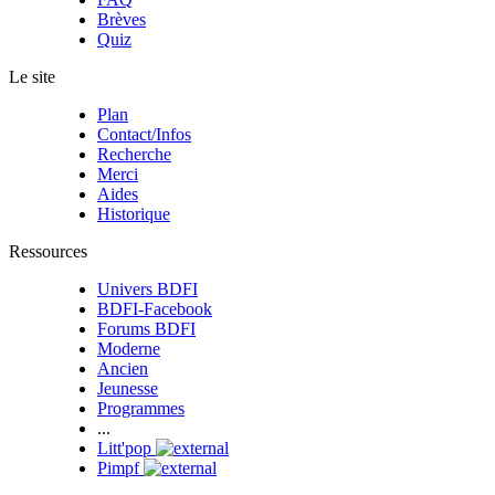
Brèves
Quiz
Le site
Plan
Contact/Infos
Recherche
Merci
Aides
Historique
Ressources
Univers BDFI
BDFI-Facebook
Forums BDFI
Moderne
Ancien
Jeunesse
Programmes
...
Litt'pop
Pimpf