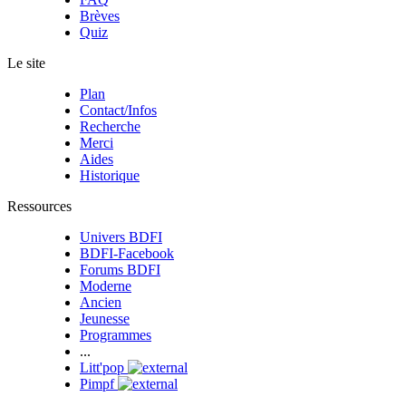
Brèves
Quiz
Le site
Plan
Contact/Infos
Recherche
Merci
Aides
Historique
Ressources
Univers BDFI
BDFI-Facebook
Forums BDFI
Moderne
Ancien
Jeunesse
Programmes
...
Litt'pop
Pimpf