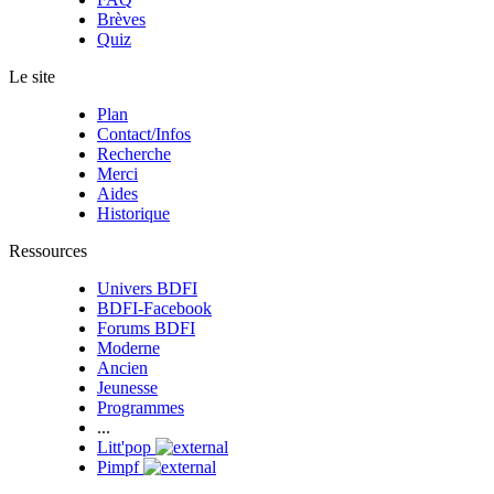
Brèves
Quiz
Le site
Plan
Contact/Infos
Recherche
Merci
Aides
Historique
Ressources
Univers BDFI
BDFI-Facebook
Forums BDFI
Moderne
Ancien
Jeunesse
Programmes
...
Litt'pop
Pimpf