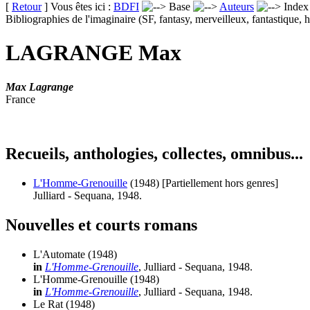
[
Retour
] Vous êtes ici :
BDFI
Base
Auteurs
Inde
Bibliographies de l'imaginaire (SF, fantasy, merveilleux, fantastique, h
LAGRANGE Max
Max Lagrange
France
Recueils, anthologies, collectes, omnibus...
L'Homme-Grenouille
(1948)
[Partiellement hors genres]
Julliard - Sequana, 1948.
Nouvelles et courts romans
L'Automate
(1948)
in
L'Homme-Grenouille
, Julliard - Sequana, 1948.
L'Homme-Grenouille
(1948)
in
L'Homme-Grenouille
, Julliard - Sequana, 1948.
Le Rat
(1948)