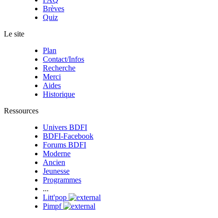
Brèves
Quiz
Le site
Plan
Contact/Infos
Recherche
Merci
Aides
Historique
Ressources
Univers BDFI
BDFI-Facebook
Forums BDFI
Moderne
Ancien
Jeunesse
Programmes
...
Litt'pop
Pimpf