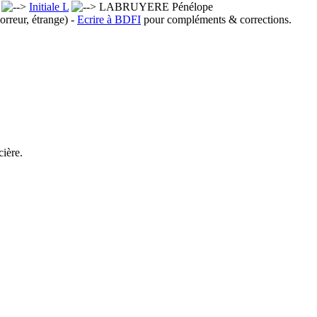
x
Initiale L
LABRUYERE Pénélope
orreur, étrange) -
Ecrire à BDFI
pour compléments & corrections.
cière.