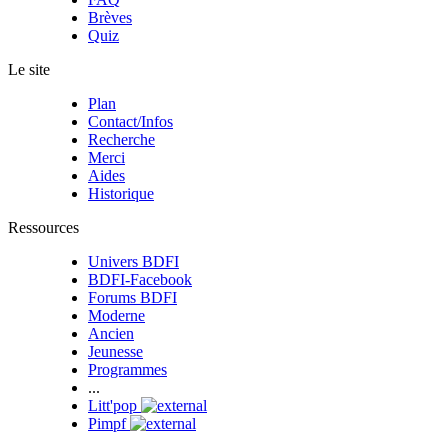
Brèves
Quiz
Le site
Plan
Contact/Infos
Recherche
Merci
Aides
Historique
Ressources
Univers BDFI
BDFI-Facebook
Forums BDFI
Moderne
Ancien
Jeunesse
Programmes
...
Litt'pop
Pimpf