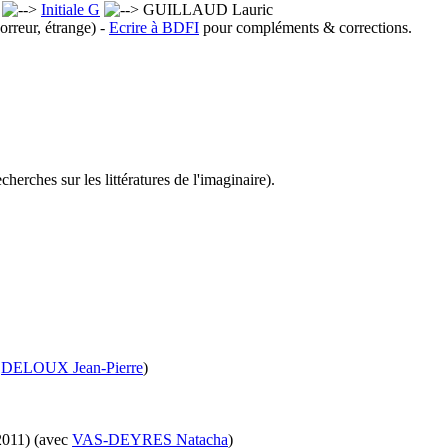
x
Initiale G
GUILLAUD Lauric
orreur, étrange) -
Ecrire à BDFI
pour compléments & corrections.
erches sur les littératures de l'imaginaire).
c
DELOUX Jean-Pierre
)
2011)
(avec
VAS-DEYRES Natacha
)