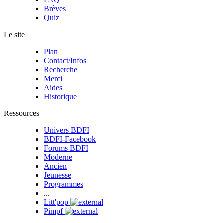
Brèves
Quiz
Le site
Plan
Contact/Infos
Recherche
Merci
Aides
Historique
Ressources
Univers BDFI
BDFI-Facebook
Forums BDFI
Moderne
Ancien
Jeunesse
Programmes
...
Litt'pop
Pimpf