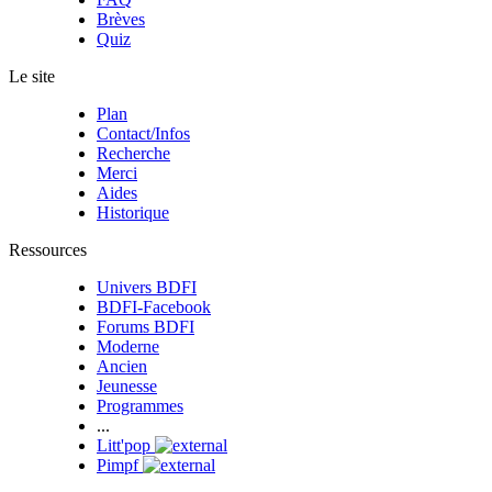
Brèves
Quiz
Le site
Plan
Contact/Infos
Recherche
Merci
Aides
Historique
Ressources
Univers BDFI
BDFI-Facebook
Forums BDFI
Moderne
Ancien
Jeunesse
Programmes
...
Litt'pop
Pimpf