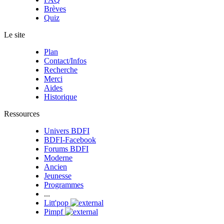
Brèves
Quiz
Le site
Plan
Contact/Infos
Recherche
Merci
Aides
Historique
Ressources
Univers BDFI
BDFI-Facebook
Forums BDFI
Moderne
Ancien
Jeunesse
Programmes
...
Litt'pop
Pimpf