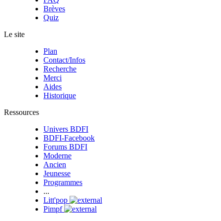
Brèves
Quiz
Le site
Plan
Contact/Infos
Recherche
Merci
Aides
Historique
Ressources
Univers BDFI
BDFI-Facebook
Forums BDFI
Moderne
Ancien
Jeunesse
Programmes
...
Litt'pop
Pimpf