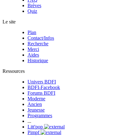
Brèves
Quiz
Le site
Plan
Contact/Infos
Recherche
Merci
Aides
Historique
Ressources
Univers BDFI
BDFI-Facebook
Forums BDFI
Moderne
Ancien
Jeunesse
Programmes
...
Litt'pop
Pimpf