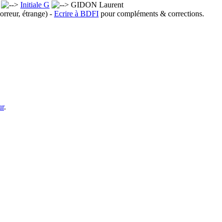
x
Initiale G
GIDON Laurent
orreur, étrange) -
Ecrire à BDFI
pour compléments & corrections.
ur
.