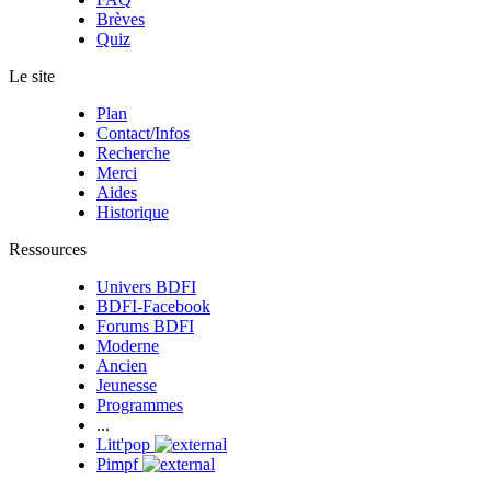
Brèves
Quiz
Le site
Plan
Contact/Infos
Recherche
Merci
Aides
Historique
Ressources
Univers BDFI
BDFI-Facebook
Forums BDFI
Moderne
Ancien
Jeunesse
Programmes
...
Litt'pop
Pimpf