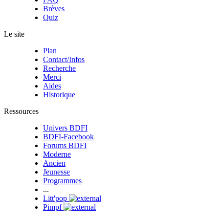
Brèves
Quiz
Le site
Plan
Contact/Infos
Recherche
Merci
Aides
Historique
Ressources
Univers BDFI
BDFI-Facebook
Forums BDFI
Moderne
Ancien
Jeunesse
Programmes
...
Litt'pop
Pimpf